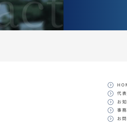
HO
代
お
事
お